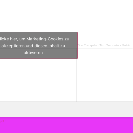
licke hier, um Marketing-Cookies zu
akzeptieren und diesen Inhalt zu
Tino Tranquilo
·
Tino Tranquilo - Maikätzchen GrrrBrrr '26
aktivieren
sor