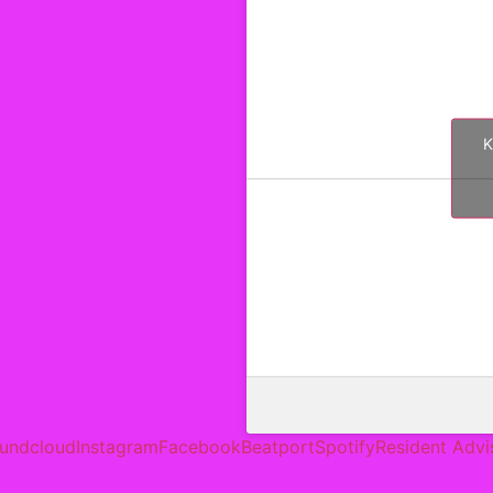
K
undcloud
Instagram
Facebook
Beatport
Spotify
Resident Advi